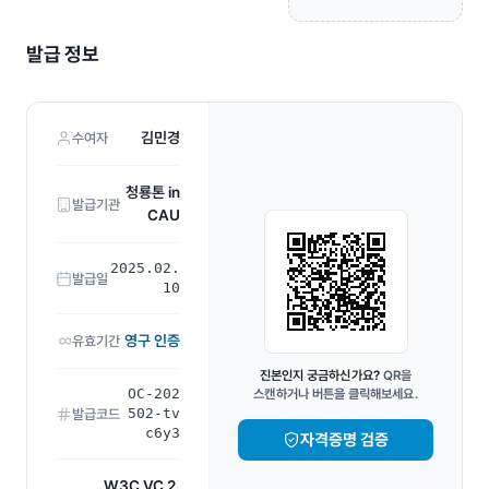
발급 정보
김민경
수여자
청룡톤 in
발급기관
CAU
2025.02.
발급일
10
영구 인증
유효기간
진본인지 궁금하신가요?
QR을
OC-202
스캔하거나 버튼을 클릭해보세요.
502-tv
발급코드
c6y3
자격증명 검증
W3C VC 2.